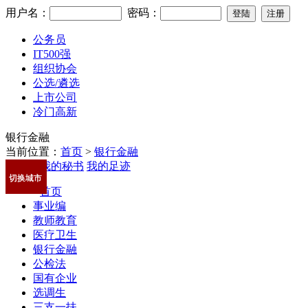
用户名：
密码：
公务员
IT500强
组织协会
公选/遴选
上市公司
冷门高新
银行金融
当前位置：
首页
>
银行金融
我的秘书
我的足迹
切换城市
首页
事业编
教师教育
医疗卫生
银行金融
公检法
国有企业
选调生
三支一扶