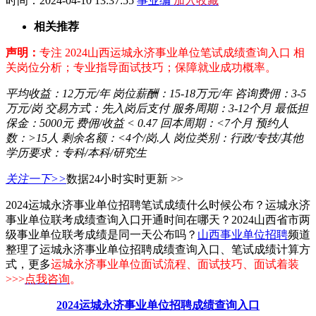
时间：2024-04-10 13:37:55
事业编
加入收藏
相关推荐
声明：
专注 2024山西运城永济事业单位笔试成绩查询入口 相
关岗位分析；专业指导面试技巧；保障就业成功概率。
平均收益：
12万元/年
岗位薪酬：
15-18万元/年
咨询费佣：
3-5
万元/岗
交易方式：
先入岗后支付
服务周期：
3-12个月
最低担
保金：
5000元
费佣/收益
< 0.47
回本周期：
<7个月
预约人
数：
>15人
剩余名额：
<4个/岗.人
岗位类别：
行政/专技/其他
学历要求：
专科/本科/研究生
关注一下>>
数据24小时实时更新 >>
2024运城永济事业单位招聘笔试成绩什么时候公布？运城永济
事业单位联考成绩查询入口开通时间在哪天？2024山西省市两
级事业单位联考成绩是同一天公布吗？
山西事业单位招聘
频道
整理了运城永济事业单位招聘成绩查询入口、笔试成绩计算方
式，更多
运城永济事业单位面试流程、面试技巧、面试着装
>>>
点我咨询
。
2024运城永济事业单位招聘成绩查询入口